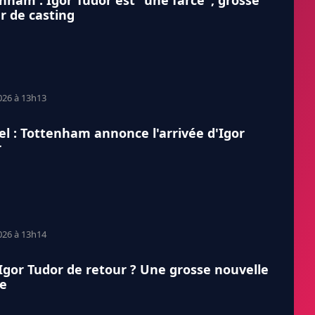
nham : Igor Tudor est "une farce", grosse
r de casting
026 à 13h13
iel : Tottenham annonce l'arrivée d'Igor
r
026 à 13h14
Igor Tudor de retour ? Une grosse nouvelle
e