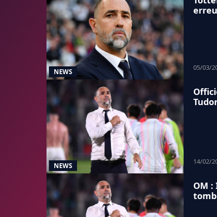
Totte
erreu
05/03/2
NEWS
Offic
Tudo
14/02/2
NEWS
OM : 
tomb