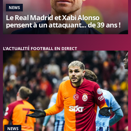
FC BARCELONE
NEWS
MANCHESTER UNITED
Le Real Madrid et Xabi Alonso
CHELSEA
pensent à un attaquant... de 39 ans !
ARSENAL
BAYERN
L'AVIS DE LA RÉDAC'
L'ACTUALITÉ FOOTBALL EN DIRECT
NEWS