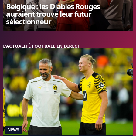
Belgique : les Diables Rouges
FC BARCELONE
auraient trouvé leur futur
MANCHESTER UNITED
sélectionneur
CHELSEA
ARSENAL
BAYERN
L'AVIS DE LA RÉDAC'
L'ACTUALITÉ FOOTBALL EN DIRECT
NEWS