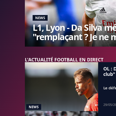
NEWS
L1, Lyon - Da Silva m
"remplaçant ? Je ne m
L'ACTUALITÉ FOOTBALL EN DIRECT
OL : 
club"
Le déf
29/05/2
NEWS