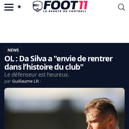
ACTU FOOTBALL POPULAIRE
FOOT11.COM
TAGS
LA TEAM
LA CHARTE
NEWS
VIE PRIVÉE
OL : Da Silva a "envie de rentrer
CGU
CONTACTEZ-NOUS
dans l’histoire du club"
Le défenseur est heureux.
par
Guillaume LR
MERCATO
CDM 2026
EDF
PSG
LIGUE 1
REAL MADRID