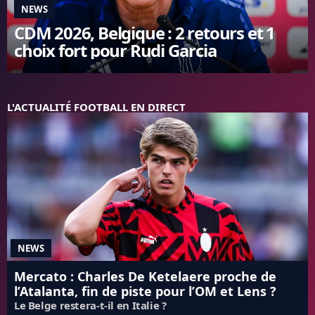
NEWS
FC BARCELONE
CDM 2026, Belgique : 2 retours et 1
MANCHESTER UNITED
choix fort pour Rudi Garcia
CHELSEA
ARSENAL
BAYERN
L'AVIS DE LA RÉDAC'
L'ACTUALITÉ FOOTBALL EN DIRECT
NEWS
Mercato : Charles De Ketelaere proche de
l’Atalanta, fin de piste pour l’OM et Lens ?
Le Belge restera-t-il en Italie ?