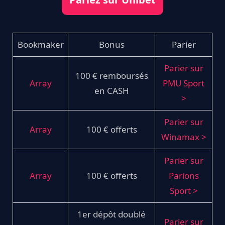
Bookmaker
Bonus
Parier
Parier sur
100 € remboursés
Array
PMU Sport
en CASH
>
Parier sur
Array
100 € offerts
Winamax >
Parier sur
Array
100 € offerts
Parions
Sport >
1er dépôt doublé
Parier sur