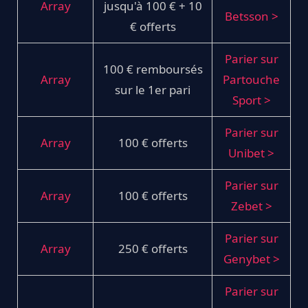
Array
jusqu'à 100 € + 10
Betsson >
€ offerts
Parier sur
100 € remboursés
Array
Partouche
sur le 1er pari
Sport >
Parier sur
Array
100 € offerts
Unibet >
Parier sur
Array
100 € offerts
Zebet >
Parier sur
Array
250 € offerts
Genybet >
Parier sur