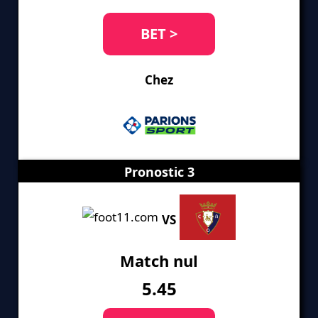
BET >
Chez
Pronostic
3
VS
Match nul
5.45