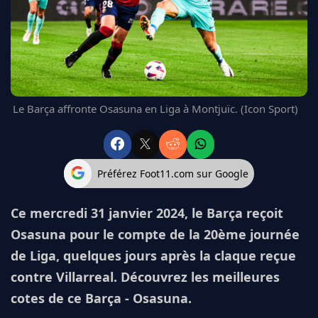
FC BARCELONE
MANCHESTER UNITED
CHELSEA
ARSENAL
BAYERN
L'AVIS DE LA RÉDAC'
Le Barça affronte Osasuna en Liga à Montjuïc. (Icon Sport)
Préférez Foot11.com sur Google
Ce mercredi 31 janvier 2024, le Barça reçoit
Osasuna pour le compte de la 20ème journée
de Liga, quelques jours après la claque reçue
contre Villarreal. Découvrez les meilleures
cotes de ce Barça - Osasuna.