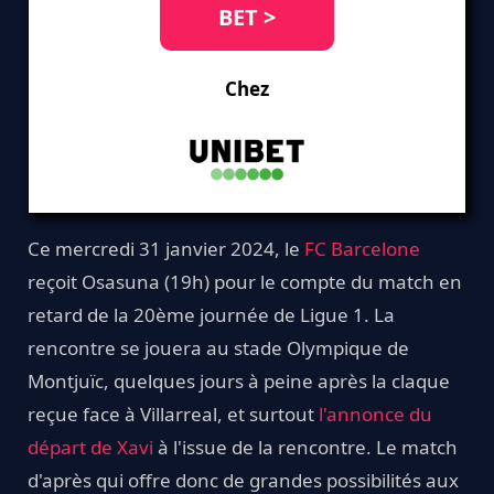
BET >
Chez
Ce mercredi 31 janvier 2024, le
FC Barcelone
reçoit Osasuna (19h) pour le compte du match en
retard de la 20ème journée de Ligue 1. La
rencontre se jouera au stade Olympique de
Montjuïc, quelques jours à peine après la claque
reçue face à Villarreal, et surtout
l'annonce du
départ de Xavi
à l'issue de la rencontre. Le match
d'après qui offre donc de grandes possibilités aux