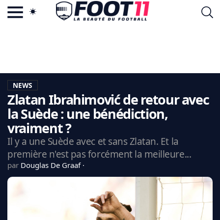
ACTU FOOTBALL POPULAIRE
FOOT11.COM
TAGS
LA TEAM
LA CHARTE
NEWS
VIE PRIVÉE
Zlatan Ibrahimović de retour avec
CGU
CONTACTEZ-NOUS
la Suède : une bénédiction,
vraiment ?
Il y a une Suède avec et sans Zlatan. Et la
première n'est pas forcément la meilleure...
MERCATO
par
Douglas De Graaf
CDM 2026
EDF
PSG
LIGUE 1
REAL MADRID