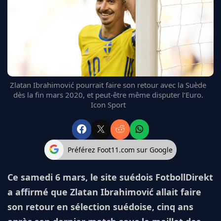
FC BARCELONE
MANCHESTER UNITED
CHELSEA
ARSENAL
BAYERN
L'AVIS DE LA RÉDAC'
Zlatan Ibrahimović pourrait faire son retour avec la Suède
dès la fin mars 2020, et peut-être même disputer l’Euro.
Icon Sport
Préférez Foot11.com sur Google
Ce samedi 6 mars, le site suédois FotbollDirekt
a affirmé que Zlatan Ibrahimović allait faire
son retour en sélection suédoise, cinq ans