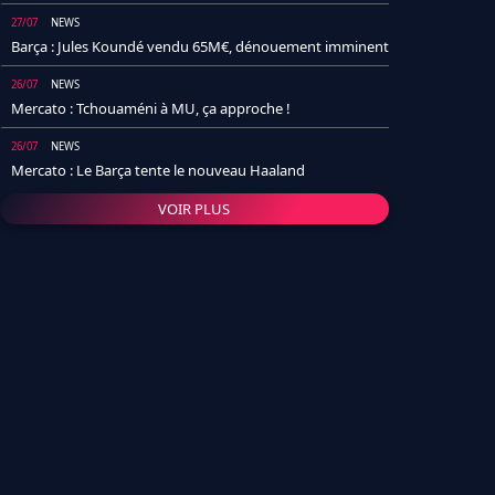
27/07
NEWS
Barça : Jules Koundé vendu 65M€, dénouement imminent
26/07
NEWS
Mercato : Tchouaméni à MU, ça approche !
26/07
NEWS
Mercato : Le Barça tente le nouveau Haaland
VOIR PLUS
26/07
NEWS
Real Madrid : Un socio annonce la date et le transfert de
Yan Diomande
25/07
NEWS
PSG : Après Arsenal, un autre club lâche l'affaire pour
Barcola
24/07
NEWS
Barça : Karim Adeyemi sème déjà la zizanie dans le
vestiaire !
24/07
L'AVIS DE LA RÉDAC'
Real Madrid : Pourquoi l'arrivée de Michael Olise va