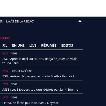
RN
L'AVIS DE LA RÉDAC'
FLASH
FIL
EN UNE
LIVE
RÉSUMÉS
EDITOS
30/07
NEWS
PSG : Après le Real, au tour du Barça de jouer un vilain
tour à Paris
27/07
L'AVIS DE LA RÉDAC'
PSG : Antonio Nusa, un destin à la Bradley Barcola ?
27/07
NEWS
ASSE : Les 3 joueurs toujours désirés par Saint-Etienne
27/07
NEWS
Le PSG ne lâche pas le nouveau Neymar