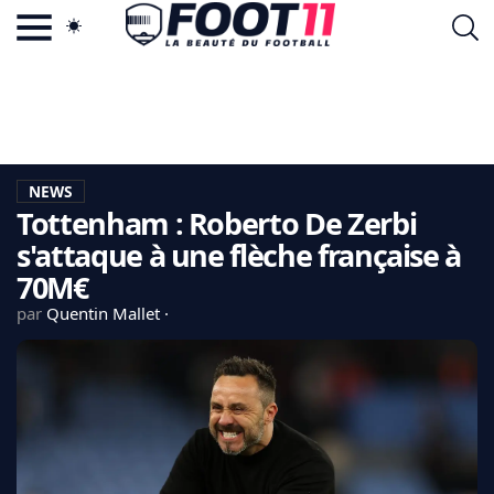
ACTU FOOTBALL POPULAIRE
FOOT11.COM
TAGS
LA TEAM
LA CHARTE
NEWS
VIE PRIVÉE
Tottenham : Roberto De Zerbi
CGU
CONTACTEZ-NOUS
s'attaque à une flèche française à
70M€
par
Quentin Mallet
MERCATO
CDM 2026
EDF
PSG
LIGUE 1
REAL MADRID