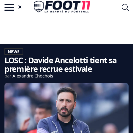
ACTU FOOTBALL POPULAIRE
FOOT11.COM
TAGS
LA TEAM
LA CHARTE
NEWS
VIE PRIVÉE
LOSC : Davide Ancelotti tient sa
CGU
CONTACTEZ-NOUS
première recrue estivale
par
Alexandre Chochois
MERCATO
CDM 2026
EDF
PSG
LIGUE 1
REAL MADRID