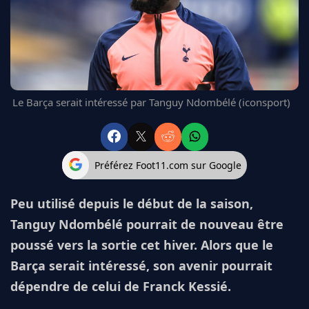
FC BARCELONE
MANCHESTER UNITED
CHELSEA
ARSENAL
BAYERN
L'AVIS DE LA RÉDAC'
Le Barça serait intéressé par Tanguy Ndombélé (iconsport)
Préférez Foot11.com sur Google
Peu utilisé depuis le début de la saison,
Tanguy Ndombélé pourrait de nouveau être
poussé vers la sortie cet hiver. Alors que le
Barça serait intéressé, son avenir pourrait
dépendre de celui de Franck Kessié.