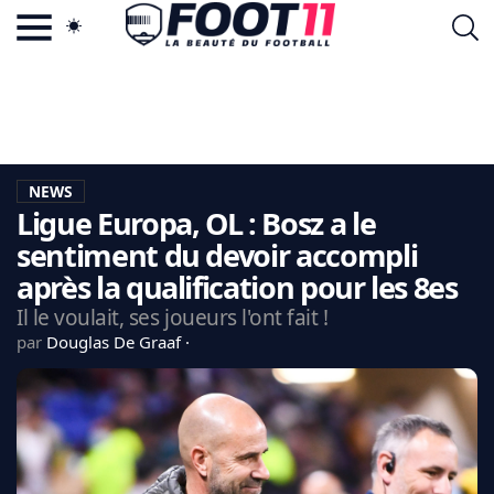
ACTU FOOTBALL POPULAIRE
FOOT11.COM
TAGS
LA TEAM
LA CHARTE
NEWS
VIE PRIVÉE
Ligue Europa, OL : Bosz a le
CGU
CONTACTEZ-NOUS
sentiment du devoir accompli
après la qualification pour les 8es
Il le voulait, ses joueurs l'ont fait !
par
Douglas De Graaf
MERCATO
CDM 2026
EDF
PSG
LIGUE 1
REAL MADRID