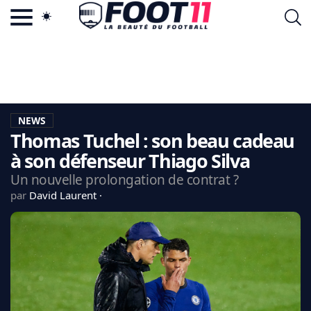
ACTU FOOTBALL POPULAIRE
FOOT11.COM
TAGS
LA TEAM
LA CHARTE
NEWS
VIE PRIVÉE
Thomas Tuchel : son beau cadeau
CGU
CONTACTEZ-NOUS
à son défenseur Thiago Silva
Un nouvelle prolongation de contrat ?
par
David Laurent
MERCATO
CDM 2026
EDF
PSG
LIGUE 1
REAL MADRID