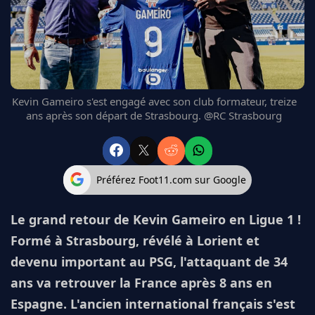
FC BARCELONE
MANCHESTER UNITED
CHELSEA
ARSENAL
BAYERN
L'AVIS DE LA RÉDAC'
Kevin Gameiro s'est engagé avec son club formateur, treize
ans après son départ de Strasbourg. @RC Strasbourg
Préférez Foot11.com sur Google
Le grand retour de Kevin Gameiro en Ligue 1 !
Formé à Strasbourg, révélé à Lorient et
devenu important au PSG, l'attaquant de 34
ans va retrouver la France après 8 ans en
Espagne. L'ancien international français s'est