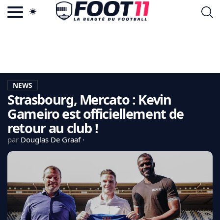
ACTU FOOTBALL POPULAIRE
FOOT11.COM
TAGS
LA TEAM
LA CHARTE
NEWS
VIE PRIVÉE
Strasbourg, Mercato : Kevin
CGU
CONTACTEZ-NOUS
Gameiro est officiellement de
retour au club !
par
Douglas De Graaf
MERCATO
CDM 2026
EDF
PSG
LIGUE 1
REAL MADRID