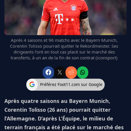
FC BARCELONE
MANCHESTER UNITED
CHELSEA
ARSENAL
BAYERN
Après 4 saisons et 96 matchs avec le Bayern Munich,
L'AVIS DE LA RÉDAC'
Corentin Tolisso pourrait quitter le Rekordmeister. Ses
dirigeants l'ont en tout cas placé sur le marché des
transferts, à un an de la fin de son contrat (iconsport)
Préférez Foot11.com sur Google
Après quatre saisons au Bayern Munich,
Corentin Tolisso (26 ans) pourrait quitter
l’Allemagne. D’après L’Équipe, le milieu de
terrain français a été placé sur le marché des