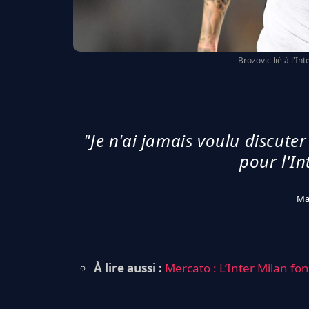
Brozovic lié à l'In
"Je n'ai jamais voulu discute
pour l'In
Ma
À lire aussi :
Mercato : L’Inter Milan fo