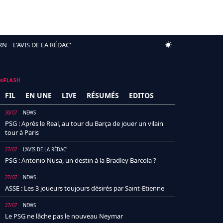
RN
L'AVIS DE LA RÉDAC'
FLASH
FIL
EN UNE
LIVE
RÉSUMÉS
EDITOS
30/07
NEWS
PSG : Après le Real, au tour du Barça de jouer un vilain
tour à Paris
27/07
L'AVIS DE LA RÉDAC'
PSG : Antonio Nusa, un destin à la Bradley Barcola ?
27/07
NEWS
ASSE : Les 3 joueurs toujours désirés par Saint-Etienne
27/07
NEWS
Le PSG ne lâche pas le nouveau Neymar