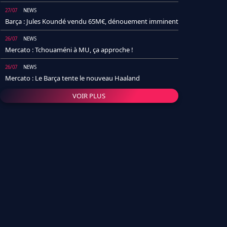
27/07
NEWS
Barça : Jules Koundé vendu 65M€, dénouement imminent
26/07
NEWS
Mercato : Tchouaméni à MU, ça approche !
26/07
NEWS
Mercato : Le Barça tente le nouveau Haaland
VOIR PLUS
26/07
NEWS
Real Madrid : Un socio annonce la date et le transfert de
Yan Diomande
25/07
NEWS
PSG : Après Arsenal, un autre club lâche l'affaire pour
Barcola
24/07
NEWS
Barça : Karim Adeyemi sème déjà la zizanie dans le
vestiaire !
24/07
L'AVIS DE LA RÉDAC'
Real Madrid : Pourquoi l'arrivée de Michael Olise va