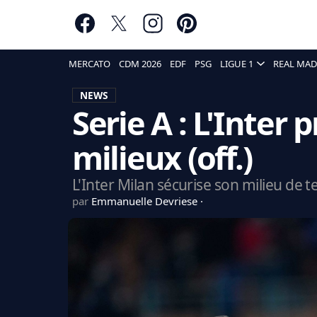
MERCATO
CDM 2026
EDF
PSG
LIGUE 1
REAL MAD
NEWS
Serie A : L'Inter 
milieux (off.)
L'Inter Milan sécurise son milieu de t
par
Emmanuelle Devriese