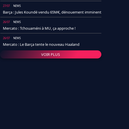
27/07
NEWS
Barça : Jules Koundé vendu 65M€, dénouement imminent
26/07
NEWS
Mercato : Tchouaméni à MU, ça approche !
26/07
NEWS
Mercato : Le Barça tente le nouveau Haaland
VOIR PLUS
26/07
NEWS
Real Madrid : Un socio annonce la date et le transfert de
Yan Diomande
25/07
NEWS
PSG : Après Arsenal, un autre club lâche l'affaire pour
Barcola
24/07
NEWS
Barça : Karim Adeyemi sème déjà la zizanie dans le
vestiaire !
24/07
L'AVIS DE LA RÉDAC'
Real Madrid : Pourquoi l'arrivée de Michael Olise va