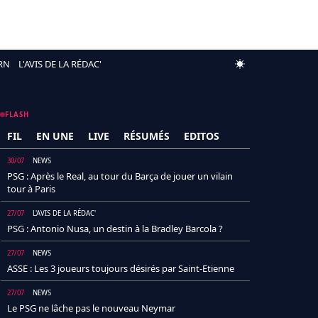
RN
L'AVIS DE LA RÉDAC'
FLASH
FIL
EN UNE
LIVE
RÉSUMÉS
EDITOS
30/07
NEWS
PSG : Après le Real, au tour du Barça de jouer un vilain
tour à Paris
27/07
L'AVIS DE LA RÉDAC'
PSG : Antonio Nusa, un destin à la Bradley Barcola ?
27/07
NEWS
ASSE : Les 3 joueurs toujours désirés par Saint-Etienne
27/07
NEWS
Le PSG ne lâche pas le nouveau Neymar