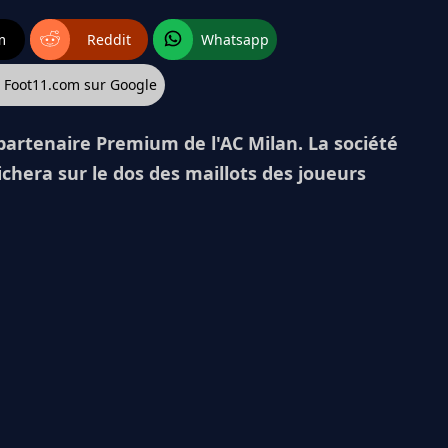
m
Reddit
Whatsapp
z Foot11.com sur Google
 partenaire Premium de l'AC Milan. La société
ichera sur le dos des maillots des joueurs