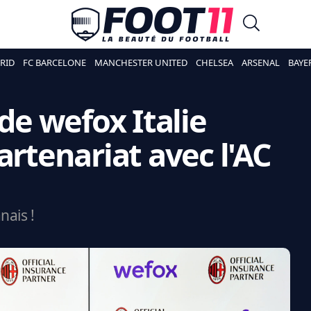
RID
FC BARCELONE
MANCHESTER UNITED
CHELSEA
ARSENAL
BAYE
 de wefox Italie
artenariat avec l'AC
nais !