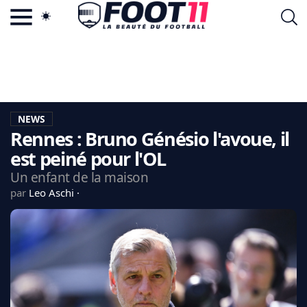
ACTU FOOTBALL POPULAIRE
FOOT11.COM
TAGS
LA TEAM
LA CHARTE
NEWS
VIE PRIVÉE
Rennes : Bruno Génésio l'avoue, il
CGU
CONTACTEZ-NOUS
est peiné pour l'OL
Un enfant de la maison
par
Leo Aschi
MERCATO
CDM 2026
EDF
PSG
LIGUE 1
REAL MADRID