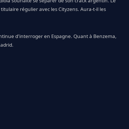
diola souhaite se séparer de son crack argentin. Le
tulaire régulier avec les Cityzens. Aura-t-il les
tinue d'interroger en Espagne. Quant à Benzema,
Madrid.