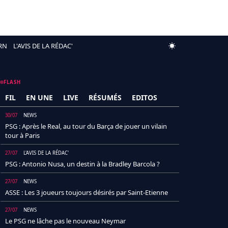
RN
L'AVIS DE LA RÉDAC'
FLASH
FIL
EN UNE
LIVE
RÉSUMÉS
EDITOS
30/07
NEWS
PSG : Après le Real, au tour du Barça de jouer un vilain
tour à Paris
27/07
L'AVIS DE LA RÉDAC'
PSG : Antonio Nusa, un destin à la Bradley Barcola ?
27/07
NEWS
ASSE : Les 3 joueurs toujours désirés par Saint-Etienne
27/07
NEWS
Le PSG ne lâche pas le nouveau Neymar