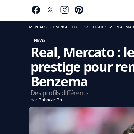
MERCATO
CDM 2026
EDF
PSG
LIGUE 1
REAL MAD
NEWS
Real, Mercato : l
prestige pour re
Benzema
Des profils différents.
par
Babacar Ba