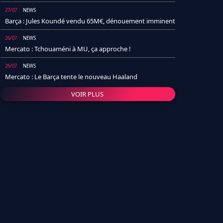
27/07
NEWS
Barça : Jules Koundé vendu 65M€, dénouement imminent
26/07
NEWS
Mercato : Tchouaméni à MU, ça approche !
26/07
NEWS
Mercato : Le Barça tente le nouveau Haaland
VOIR PLUS
26/07
NEWS
Real Madrid : Un socio annonce la date et le transfert de
Yan Diomande
25/07
NEWS
PSG : Après Arsenal, un autre club lâche l'affaire pour
Barcola
24/07
NEWS
Barça : Karim Adeyemi sème déjà la zizanie dans le
vestiaire !
24/07
L'AVIS DE LA RÉDAC'
Real Madrid : Pourquoi l'arrivée de Michael Olise va