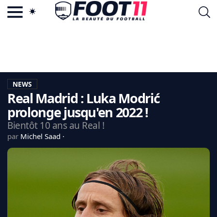
ACTU FOOTBALL POPULAIRE
FOOT11.COM
TAGS
LA TEAM
LA CHARTE
NEWS
VIE PRIVÉE
Real Madrid : Luka Modrić
CGU
CONTACTEZ-NOUS
prolonge jusqu'en 2022 !
Bientôt 10 ans au Real !
par
Michel Saad
MERCATO
CDM 2026
EDF
PSG
LIGUE 1
REAL MADRID