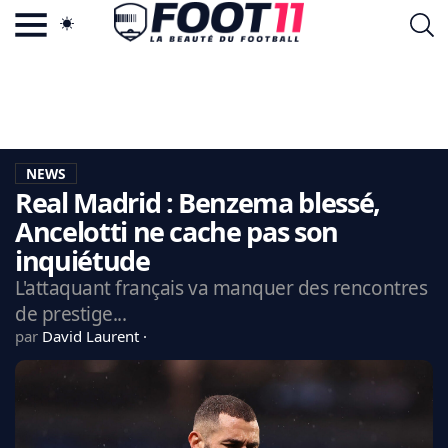
ACTU FOOTBALL POPULAIRE
FOOT11.COM
TAGS
LA TEAM
LA CHARTE
NEWS
VIE PRIVÉE
Real Madrid : Benzema blessé,
CGU
CONTACTEZ-NOUS
Ancelotti ne cache pas son
inquiétude
L'attaquant français va manquer des rencontres
de prestige...
MERCATO
par
David Laurent
CDM 2026
EDF
PSG
LIGUE 1
REAL MADRID