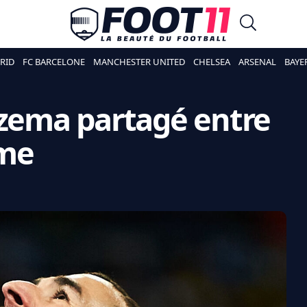
RID
FC BARCELONE
MANCHESTER UNITED
CHELSEA
ARSENAL
BAYE
nzema partagé entre
ume