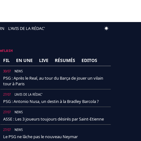
RN
L'AVIS DE LA RÉDAC'
FLASH
FIL
EN UNE
LIVE
RÉSUMÉS
EDITOS
30/07
NEWS
PSG : Après le Real, au tour du Barça de jouer un vilain
tour à Paris
27/07
L'AVIS DE LA RÉDAC'
PSG : Antonio Nusa, un destin à la Bradley Barcola ?
27/07
NEWS
ASSE : Les 3 joueurs toujours désirés par Saint-Etienne
27/07
NEWS
Le PSG ne lâche pas le nouveau Neymar