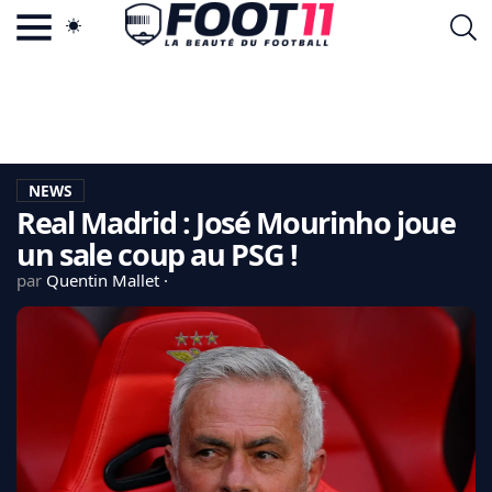
ACTU FOOTBALL POPULAIRE
FOOT11.COM
TAGS
LA TEAM
LA CHARTE
NEWS
VIE PRIVÉE
Real Madrid : José Mourinho joue
CGU
CONTACTEZ-NOUS
un sale coup au PSG !
par
Quentin Mallet
MERCATO
CDM 2026
EDF
PSG
LIGUE 1
REAL MADRID