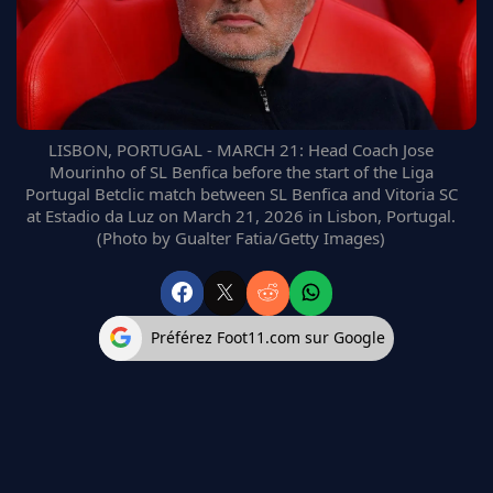
FC BARCELONE
MANCHESTER UNITED
CHELSEA
ARSENAL
BAYERN
LISBON, PORTUGAL - MARCH 21: Head Coach Jose
L'AVIS DE LA RÉDAC'
Mourinho of SL Benfica before the start of the Liga
Portugal Betclic match between SL Benfica and Vitoria SC
at Estadio da Luz on March 21, 2026 in Lisbon, Portugal.
(Photo by Gualter Fatia/Getty Images)
Préférez Foot11.com sur Google