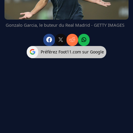
FC BARCELONE
MANCHESTER UNITED
CHELSEA
Gonzalo Garcia, le buteur du Real Madrid - GETTY IMAGES
ARSENAL
BAYERN
L'AVIS DE LA RÉDAC'
Préférez Foot11.com sur Google