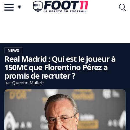
ACTU FOOTBALL POPULAIRE
FOOT11.COM
TAGS
LA TEAM
LA CHARTE
NEWS
VIE PRIVÉE
Real Madrid : Qui est le joueur à
CGU
CONTACTEZ-NOUS
150M€ que Florentino Pérez a
promis de recruter ?
par
Quentin Mallet
MERCATO
CDM 2026
EDF
PSG
LIGUE 1
REAL MADRID