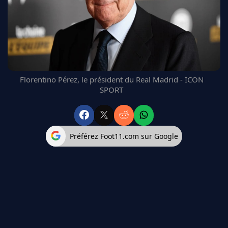
FC BARCELONE
MANCHESTER UNITED
CHELSEA
ARSENAL
BAYERN
L'AVIS DE LA RÉDAC'
Florentino Pérez, le président du Real Madrid - ICON
SPORT
Préférez Foot11.com sur Google