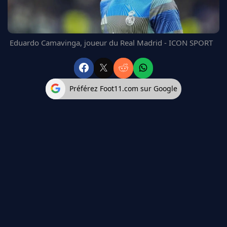
FC BARCELONE
MANCHESTER UNITED
CHELSEA
Eduardo Camavinga, joueur du Real Madrid - ICON SPORT
ARSENAL
BAYERN
L'AVIS DE LA RÉDAC'
Préférez Foot11.com sur Google