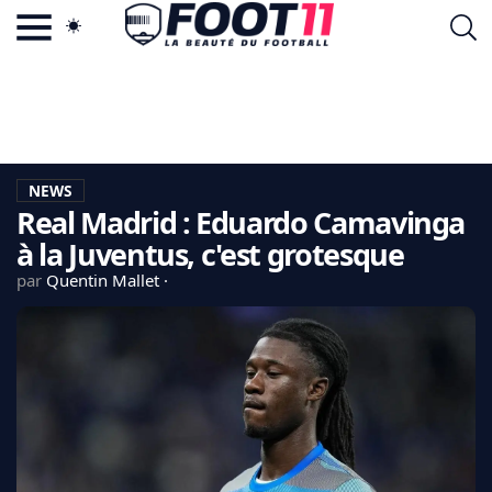
ACTU FOOTBALL POPULAIRE
FOOT11.COM
TAGS
LA TEAM
LA CHARTE
NEWS
VIE PRIVÉE
Real Madrid : Eduardo Camavinga
CGU
CONTACTEZ-NOUS
à la Juventus, c'est grotesque
par
Quentin Mallet
MERCATO
CDM 2026
EDF
PSG
LIGUE 1
REAL MADRID