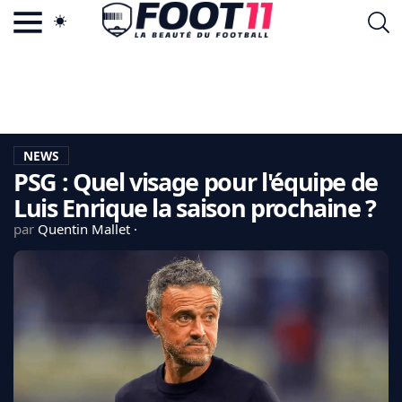
ACTU FOOTBALL POPULAIRE
FOOT11.COM
TAGS
LA TEAM
LA CHARTE
NEWS
VIE PRIVÉE
PSG : Quel visage pour l'équipe de
CGU
CONTACTEZ-NOUS
Luis Enrique la saison prochaine ?
par
Quentin Mallet
MERCATO
CDM 2026
EDF
PSG
LIGUE 1
REAL MADRID