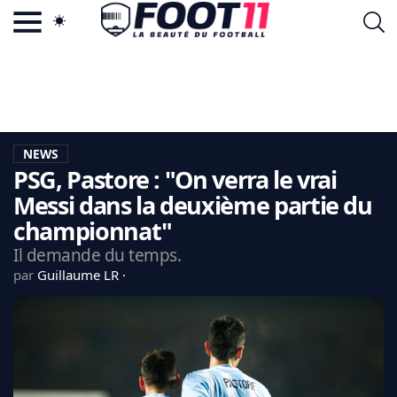
ACTU FOOTBALL POPULAIRE
FOOT11.COM
TAGS
LA TEAM
LA CHARTE
NEWS
VIE PRIVÉE
PSG, Pastore : "On verra le vrai
CGU
CONTACTEZ-NOUS
Messi dans la deuxième partie du
championnat"
Il demande du temps.
par
Guillaume LR
MERCATO
CDM 2026
EDF
PSG
LIGUE 1
REAL MADRID