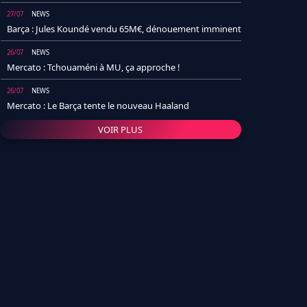
27/07
NEWS
Barça : Jules Koundé vendu 65M€, dénouement imminent
26/07
NEWS
Mercato : Tchouaméni à MU, ça approche !
26/07
NEWS
Mercato : Le Barça tente le nouveau Haaland
VOIR PLUS
26/07
NEWS
Real Madrid : Un socio annonce la date et le transfert de
Yan Diomande
25/07
NEWS
PSG : Après Arsenal, un autre club lâche l'affaire pour
Barcola
24/07
NEWS
Barça : Karim Adeyemi sème déjà la zizanie dans le
vestiaire !
24/07
L'AVIS DE LA RÉDAC'
Real Madrid : Pourquoi l'arrivée de Michael Olise va