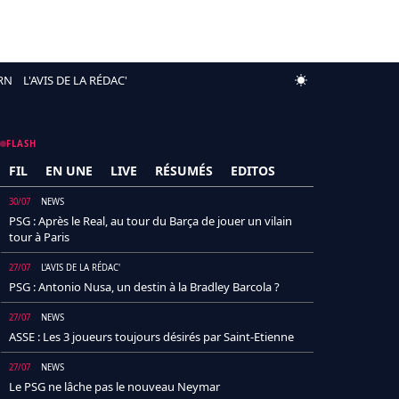
RN
L'AVIS DE LA RÉDAC'
FLASH
FIL
EN UNE
LIVE
RÉSUMÉS
EDITOS
30/07
NEWS
PSG : Après le Real, au tour du Barça de jouer un vilain
tour à Paris
27/07
L'AVIS DE LA RÉDAC'
PSG : Antonio Nusa, un destin à la Bradley Barcola ?
27/07
NEWS
ASSE : Les 3 joueurs toujours désirés par Saint-Etienne
27/07
NEWS
Le PSG ne lâche pas le nouveau Neymar