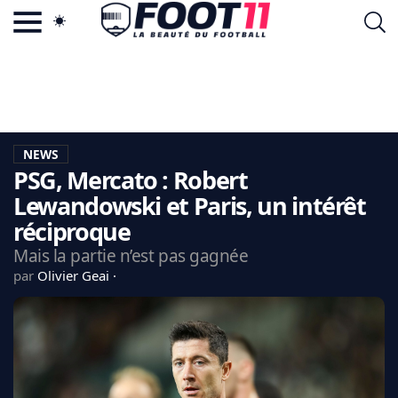
ACTU FOOTBALL POPULAIRE
FOOT11.COM
TAGS
LA TEAM
LA CHARTE
NEWS
VIE PRIVÉE
PSG, Mercato : Robert
CGU
CONTACTEZ-NOUS
Lewandowski et Paris, un intérêt
réciproque
Mais la partie n’est pas gagnée
par
Olivier Geai
MERCATO
CDM 2026
EDF
PSG
LIGUE 1
REAL MADRID