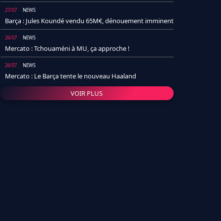
27/07
NEWS
Barça : Jules Koundé vendu 65M€, dénouement imminent
26/07
NEWS
Mercato : Tchouaméni à MU, ça approche !
26/07
NEWS
Mercato : Le Barça tente le nouveau Haaland
VOIR PLUS
26/07
NEWS
Real Madrid : Un socio annonce la date et le transfert de
Yan Diomande
25/07
NEWS
PSG : Après Arsenal, un autre club lâche l'affaire pour
Barcola
24/07
NEWS
Barça : Karim Adeyemi sème déjà la zizanie dans le
vestiaire !
24/07
L'AVIS DE LA RÉDAC'
Real Madrid : Pourquoi l'arrivée de Michael Olise va