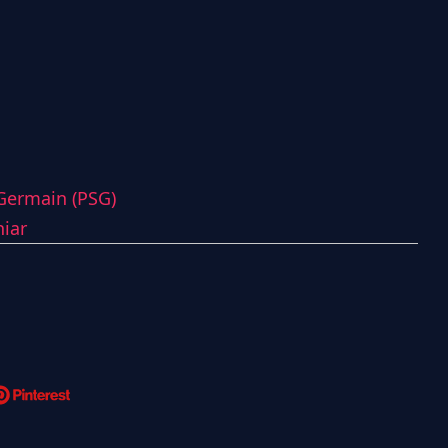
-Germain (PSG)
niar