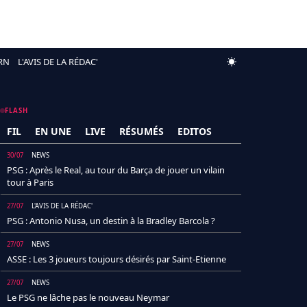
RN
L'AVIS DE LA RÉDAC'
FLASH
FIL
EN UNE
LIVE
RÉSUMÉS
EDITOS
30/07
NEWS
PSG : Après le Real, au tour du Barça de jouer un vilain
tour à Paris
27/07
L'AVIS DE LA RÉDAC'
PSG : Antonio Nusa, un destin à la Bradley Barcola ?
27/07
NEWS
ASSE : Les 3 joueurs toujours désirés par Saint-Etienne
27/07
NEWS
Le PSG ne lâche pas le nouveau Neymar