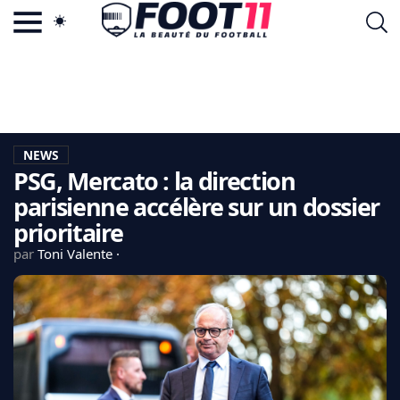
ACTU FOOTBALL POPULAIRE
FOOT11.COM
TAGS
LA TEAM
LA CHARTE
NEWS
VIE PRIVÉE
PSG, Mercato : la direction
CGU
CONTACTEZ-NOUS
parisienne accélère sur un dossier
prioritaire
par
Toni Valente
MERCATO
CDM 2026
EDF
PSG
LIGUE 1
REAL MADRID