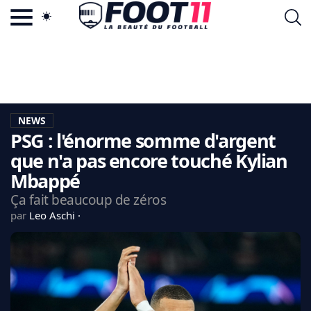
ACTU FOOTBALL POPULAIRE
FOOT11.COM
TAGS
LA TEAM
LA CHARTE
NEWS
VIE PRIVÉE
PSG : l'énorme somme d'argent
CGU
CONTACTEZ-NOUS
que n'a pas encore touché Kylian
Mbappé
Ça fait beaucoup de zéros
par
Leo Aschi
MERCATO
CDM 2026
EDF
PSG
LIGUE 1
REAL MADRID