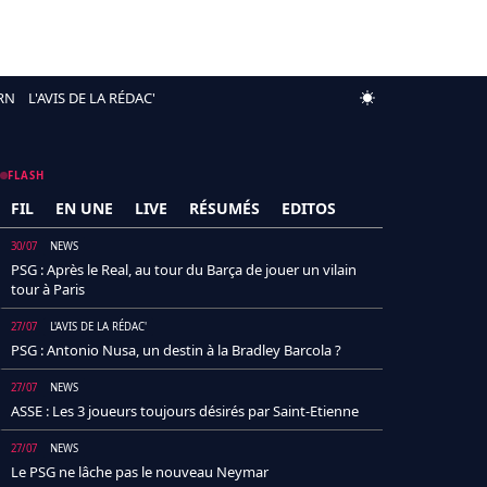
RN
L'AVIS DE LA RÉDAC'
FLASH
FIL
EN UNE
LIVE
RÉSUMÉS
EDITOS
30/07
NEWS
PSG : Après le Real, au tour du Barça de jouer un vilain
tour à Paris
27/07
L'AVIS DE LA RÉDAC'
PSG : Antonio Nusa, un destin à la Bradley Barcola ?
27/07
NEWS
ASSE : Les 3 joueurs toujours désirés par Saint-Etienne
27/07
NEWS
Le PSG ne lâche pas le nouveau Neymar