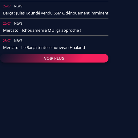
27/07
NEWS
Barça : Jules Koundé vendu 65M€, dénouement imminent
26/07
NEWS
Mercato : Tchouaméni à MU, ça approche !
26/07
NEWS
Mercato : Le Barça tente le nouveau Haaland
VOIR PLUS
26/07
NEWS
Real Madrid : Un socio annonce la date et le transfert de
Yan Diomande
25/07
NEWS
PSG : Après Arsenal, un autre club lâche l'affaire pour
Barcola
24/07
NEWS
Barça : Karim Adeyemi sème déjà la zizanie dans le
vestiaire !
24/07
L'AVIS DE LA RÉDAC'
Real Madrid : Pourquoi l'arrivée de Michael Olise va