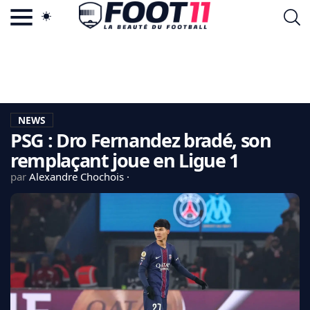
ACTU FOOTBALL POPULAIRE
FOOT11.COM
TAGS
LA TEAM
LA CHARTE
NEWS
VIE PRIVÉE
PSG : Dro Fernandez bradé, son
CGU
CONTACTEZ-NOUS
remplaçant joue en Ligue 1
par
Alexandre Chochois
MERCATO
CDM 2026
EDF
PSG
LIGUE 1
REAL MADRID