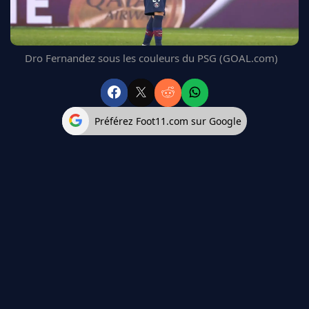
FC BARCELONE
MANCHESTER UNITED
CHELSEA
Dro Fernandez sous les couleurs du PSG (GOAL.com)
ARSENAL
BAYERN
L'AVIS DE LA RÉDAC'
Préférez Foot11.com sur Google