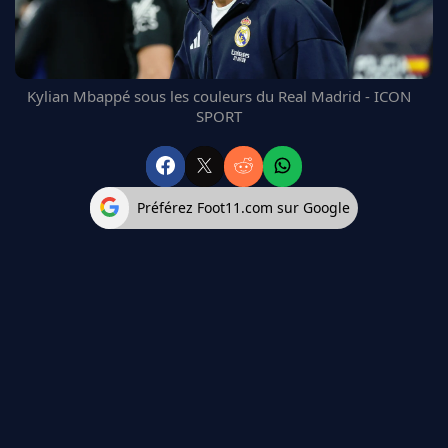
FC BARCELONE
MANCHESTER UNITED
CHELSEA
ARSENAL
Kylian Mbappé sous les couleurs du Real Madrid - ICON
SPORT
BAYERN
L'AVIS DE LA RÉDAC'
Préférez Foot11.com sur Google