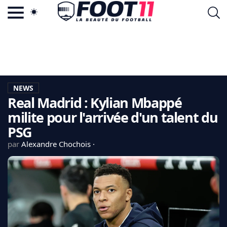
ACTU FOOTBALL POPULAIRE
FOOT11.COM
TAGS
LA TEAM
LA CHARTE
NEWS
VIE PRIVÉE
Real Madrid : Kylian Mbappé
CGU
CONTACTEZ-NOUS
milite pour l'arrivée d'un talent du
PSG
par
Alexandre Chochois
MERCATO
CDM 2026
EDF
PSG
LIGUE 1
REAL MADRID