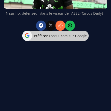
FC BARCELONE
MANCHESTER UNITED
Nazinho, défenseur dans le viseur de l'ASSE (Circus Daily)
CHELSEA
ARSENAL
BAYERN
L'AVIS DE LA RÉDAC'
Préférez Foot11.com sur Google