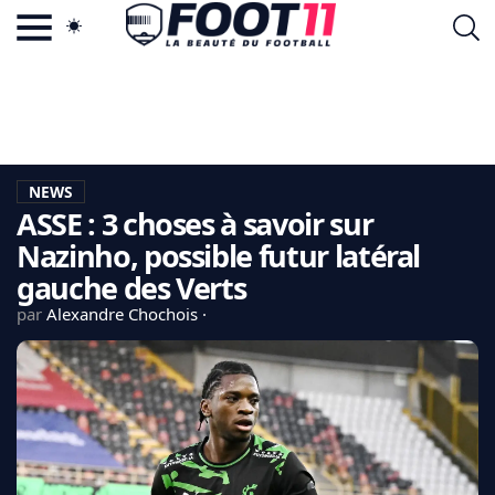
ACTU FOOTBALL POPULAIRE
FOOT11.COM
TAGS
LA TEAM
LA CHARTE
NEWS
VIE PRIVÉE
ASSE : 3 choses à savoir sur
CGU
CONTACTEZ-NOUS
Nazinho, possible futur latéral
gauche des Verts
par
Alexandre Chochois
MERCATO
CDM 2026
EDF
PSG
LIGUE 1
REAL MADRID