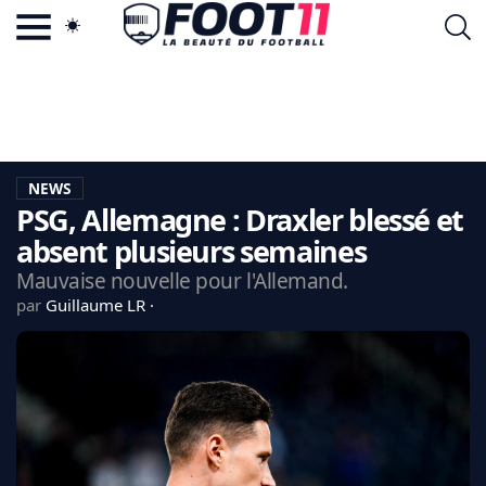
ACTU FOOTBALL POPULAIRE
FOOT11.COM
TAGS
LA TEAM
LA CHARTE
NEWS
VIE PRIVÉE
PSG, Allemagne : Draxler blessé et
CGU
CONTACTEZ-NOUS
absent plusieurs semaines
Mauvaise nouvelle pour l'Allemand.
par
Guillaume LR
MERCATO
CDM 2026
EDF
PSG
LIGUE 1
REAL MADRID