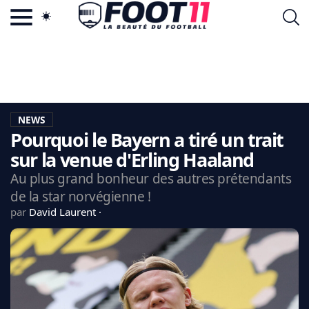
ACTU FOOTBALL POPULAIRE
FOOT11.COM
TAGS
LA TEAM
LA CHARTE
NEWS
VIE PRIVÉE
Pourquoi le Bayern a tiré un trait
CGU
CONTACTEZ-NOUS
sur la venue d'Erling Haaland
Au plus grand bonheur des autres prétendants
de la star norvégienne !
par
David Laurent
MERCATO
CDM 2026
EDF
PSG
LIGUE 1
REAL MADRID