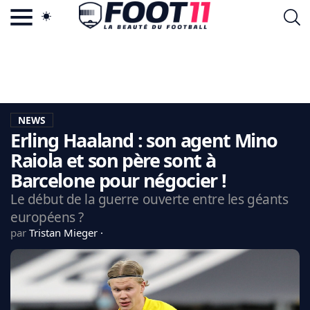
ACTU FOOTBALL POPULAIRE
FOOT11.COM
TAGS
LA TEAM
LA CHARTE
NEWS
VIE PRIVÉE
Erling Haaland : son agent Mino
CGU
CONTACTEZ-NOUS
Raiola et son père sont à
Barcelone pour négocier !
Le début de la guerre ouverte entre les géants
européens ?
MERCATO
par
Tristan Mieger
CDM 2026
EDF
PSG
LIGUE 1
REAL MADRID