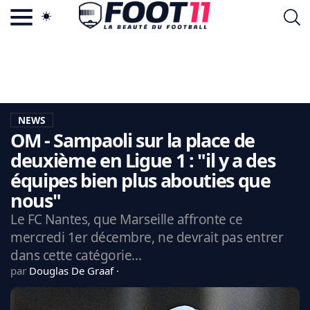
ACTU FOOTBALL POPULAIRE
FOOT11.COM
TAGS
LA TEAM
LA CHARTE
NEWS
VIE PRIVÉE
OM - Sampaoli sur la place de
CGU
CONTACTEZ-NOUS
deuxième en Ligue 1 : "il y a des
équipes bien plus abouties que
nous"
Le FC Nantes, que Marseille affronte ce
MERCATO
mercredi 1er décembre, ne devrait pas entrer
CDM 2026
dans cette catégorie...
EDF
par
Douglas De Graaf
PSG
LIGUE 1
REAL MADRID