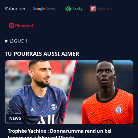
S'abonner
# LIGUE 1
TU POURRAIS AUSSI AIMER
NEWS
Trophée Yachine : Donnarumma rend un bel
hommage à Édouard Mendy