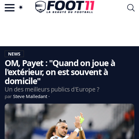
ACTU FOOTBALL POPULAIRE
FOOT11.COM
TAGS
LA TEAM
LA CHARTE
NEWS
VIE PRIVÉE
OM, Payet : "Quand on joue à
CGU
CONTACTEZ-NOUS
l'extérieur, on est souvent à
domicile"
Un des meilleurs publics d'Europe ?
par
Steve Malledant
MERCATO
CDM 2026
EDF
PSG
LIGUE 1
REAL MADRID