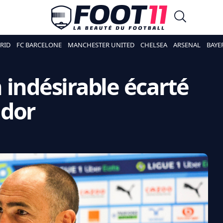
RID
FC BARCELONE
MANCHESTER UNITED
CHELSEA
ARSENAL
BAYE
 indésirable écarté
udor