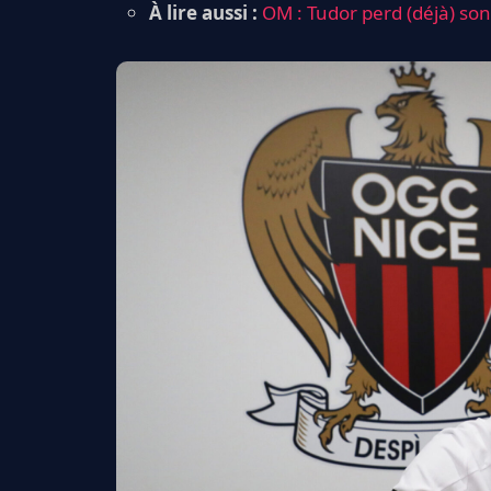
À lire aussi :
OM : Tudor perd (déjà) son