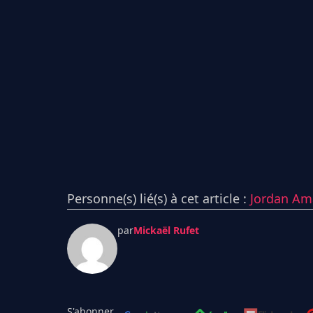
Personne(s) lié(s) à cet article :
Jordan Am
par
Mickaël Rufet
S'abonner