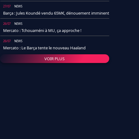
27/07
NEWS
Barça : Jules Koundé vendu 65M€, dénouement imminent
26/07
NEWS
Mercato : Tchouaméni à MU, ça approche !
26/07
NEWS
Mercato : Le Barça tente le nouveau Haaland
VOIR PLUS
26/07
NEWS
Real Madrid : Un socio annonce la date et le transfert de
Yan Diomande
25/07
NEWS
PSG : Après Arsenal, un autre club lâche l'affaire pour
Barcola
24/07
NEWS
Barça : Karim Adeyemi sème déjà la zizanie dans le
vestiaire !
24/07
L'AVIS DE LA RÉDAC'
Real Madrid : Pourquoi l'arrivée de Michael Olise va