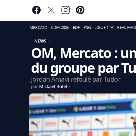
MERCATO
CDM 2026
EDF
PSG
LIGUE 1
REAL MAD
NEWS
OM, Mercato : un
du groupe par T
Jordan Amavi refoulé par Tudor
par
Mickaël Rufet