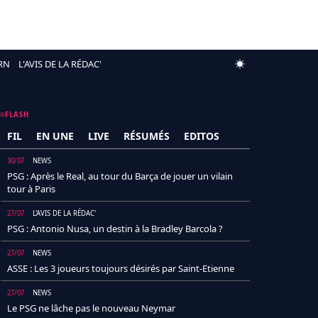
RN
L'AVIS DE LA RÉDAC'
FLASH
FIL
EN UNE
LIVE
RÉSUMÉS
EDITOS
30/07
NEWS
PSG : Après le Real, au tour du Barça de jouer un vilain
tour à Paris
27/07
L'AVIS DE LA RÉDAC'
PSG : Antonio Nusa, un destin à la Bradley Barcola ?
27/07
NEWS
ASSE : Les 3 joueurs toujours désirés par Saint-Etienne
27/07
NEWS
Le PSG ne lâche pas le nouveau Neymar