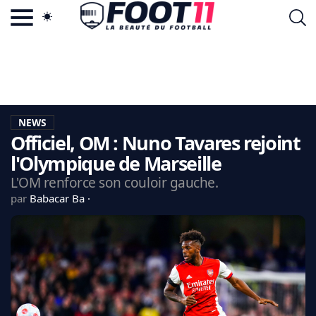
ACTU FOOTBALL POPULAIRE
FOOT11.COM
TAGS
LA TEAM
LA CHARTE
NEWS
VIE PRIVÉE
Officiel, OM : Nuno Tavares rejoint
CGU
CONTACTEZ-NOUS
l'Olympique de Marseille
L'OM renforce son couloir gauche.
par
Babacar Ba
MERCATO
CDM 2026
EDF
PSG
LIGUE 1
REAL MADRID