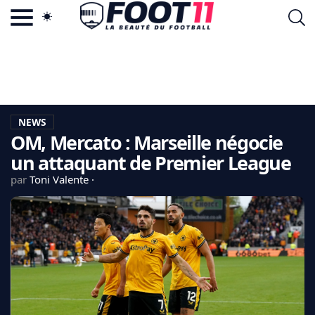
ACTU FOOTBALL POPULAIRE
FOOT11.COM
TAGS
LA TEAM
LA CHARTE
NEWS
VIE PRIVÉE
OM, Mercato : Marseille négocie
CGU
CONTACTEZ-NOUS
un attaquant de Premier League
par
Toni Valente
MERCATO
CDM 2026
EDF
PSG
LIGUE 1
REAL MADRID