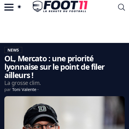
ACTU FOOTBALL POPULAIRE
FOOT11.COM
TAGS
LA TEAM
LA CHARTE
NEWS
VIE PRIVÉE
OL, Mercato : une priorité
CGU
CONTACTEZ-NOUS
lyonnaise sur le point de filer
ailleurs !
La grosse clim.
par
Toni Valente
MERCATO
CDM 2026
EDF
PSG
LIGUE 1
REAL MADRID