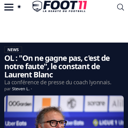
ACTU FOOTBALL POPULAIRE
FOOT11.COM
TAGS
LA TEAM
LA CHARTE
NEWS
VIE PRIVÉE
OL : "On ne gagne pas, c'est de
CGU
CONTACTEZ-NOUS
notre faute", le constant de
Laurent Blanc
La conférence de presse du coach lyonnais.
par
Steven L.
MERCATO
CDM 2026
EDF
PSG
LIGUE 1
REAL MADRID