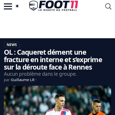
ACTU FOOTBALL POPULAIRE
FOOT11.COM
TAGS
LA TEAM
LA CHARTE
NEWS
VIE PRIVÉE
OL : Caqueret dément une
CGU
CONTACTEZ-NOUS
fracture en interne et s’exprime
sur la déroute face à Rennes
Aucun problème dans le groupe.
par
Guillaume LR
MERCATO
CDM 2026
EDF
PSG
LIGUE 1
REAL MADRID