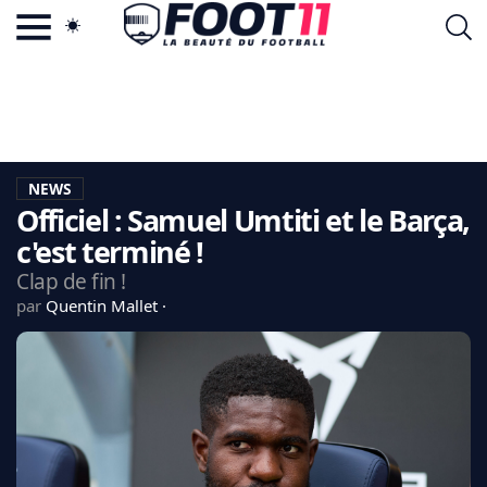
ACTU FOOTBALL POPULAIRE
FOOT11.COM
TAGS
LA TEAM
LA CHARTE
NEWS
VIE PRIVÉE
Officiel : Samuel Umtiti et le Barça,
CGU
CONTACTEZ-NOUS
c'est terminé !
Clap de fin !
par
Quentin Mallet
MERCATO
CDM 2026
EDF
PSG
LIGUE 1
REAL MADRID